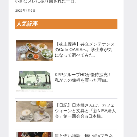
小さなズレに振り回された一日。
2026年4月6日
人気記事
【株主優待】共立メンテナンス
のCafe OASISへ。学生寮が気
になって調べてみた。
KPPグループHDが優待拡充！
私がこの銘柄を買った理由。
【日記】日本橋さんぽ。カフェ
ウィーンと文具と「新NISA婦人
会」第一回会合in日本橋。
星と怖い神話 怖い絵×プラネ