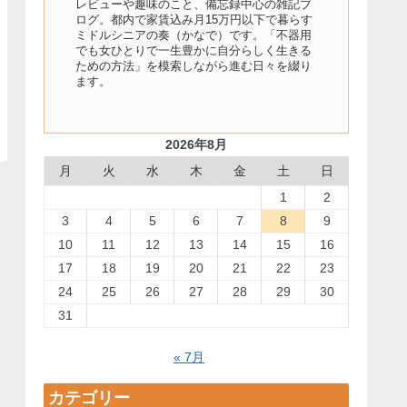
レビューや趣味のこと、備忘録中心の雑記ブ
ログ。都内で家賃込み月15万円以下で暮らす
ミドルシニアの奏（かなで）です。「不器用
でも女ひとりで一生豊かに自分らしく生きる
ための方法」を模索しながら進む日々を綴り
ます。
2026年8月
月
火
水
木
金
土
日
1
2
3
4
5
6
7
8
9
10
11
12
13
14
15
16
17
18
19
20
21
22
23
24
25
26
27
28
29
30
31
« 7月
カテゴリー