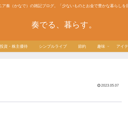
ニア奏（かなで）の雑記ブログ。「少ないものとお金で豊かな暮らしを
奏でる、暮らす。
投資・株主優待
シンプルライプ
節約
趣味
アイ
2023.05.07