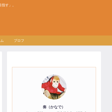
目指す」。
テム
プロフ
奏（かなで）