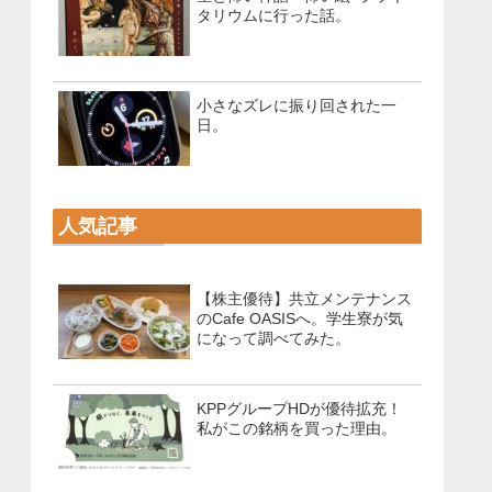
タリウムに行った話。
小さなズレに振り回された一
日。
人気記事
【株主優待】共立メンテナンス
のCafe OASISへ。学生寮が気
になって調べてみた。
KPPグループHDが優待拡充！
私がこの銘柄を買った理由。