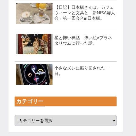
【日記】日本橋さんぽ。カフェ
ウィーンと文具と「新NISA婦人
会」第一回会合in日本橋。
星と怖い神話 怖い絵×プラネ
タリウムに行った話。
小さなズレに振り回された一
日。
カテゴリー