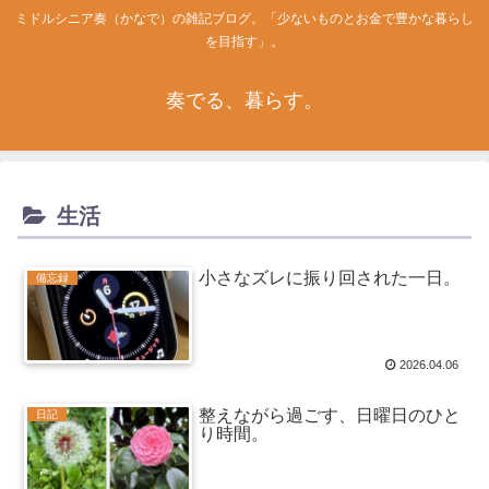
ミドルシニア奏（かなで）の雑記ブログ。「少ないものとお金で豊かな暮らし
を目指す」。
奏でる、暮らす。
生活
小さなズレに振り回された一日。
備忘録
2026.04.06
整えながら過ごす、日曜日のひと
日記
り時間。