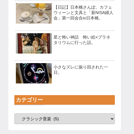
【日記】日本橋さんぽ。カフェ
ウィーンと文具と「新NISA婦人
会」第一回会合in日本橋。
星と怖い神話 怖い絵×プラネ
タリウムに行った話。
小さなズレに振り回された一
日。
カテゴリー