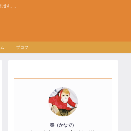
目指す」。
テム
プロフ
奏（かなで）