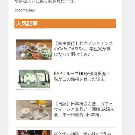
小さなズレに振り回された一日。
2026年4月6日
人気記事
【株主優待】共立メンテナンス
のCafe OASISへ。学生寮が気
になって調べてみた。
KPPグループHDが優待拡充！
私がこの銘柄を買った理由。
【日記】日本橋さんぽ。カフェ
ウィーンと文具と「新NISA婦人
会」第一回会合in日本橋。
星と怖い神話 怖い絵×プラネ