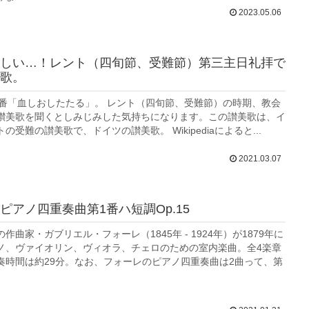
2023.05.06
しい…！レント（四旬節、受難節）第三主日礼拝で
歌。
10番「血しおしたたる」。 レント（四旬節、受難節）の時期、教会
讃美歌を聞くとしみじみした気持ちになります。この讃美歌は、イ
の受難の讃美歌で、ドイツの讃美歌。 Wikipediaによると...
2021.03.07
ピアノ四重奏曲第1番ハ短調Op.15
作曲家・ガブリエル・フォーレ（1845年 - 1924年）が1879年に
ノ、ヴァイオリン、ヴィオラ、チェロのための室内楽曲。全4楽章
奏時間は約29分。なお、フォーレのピアノ四重奏曲は2曲って、第