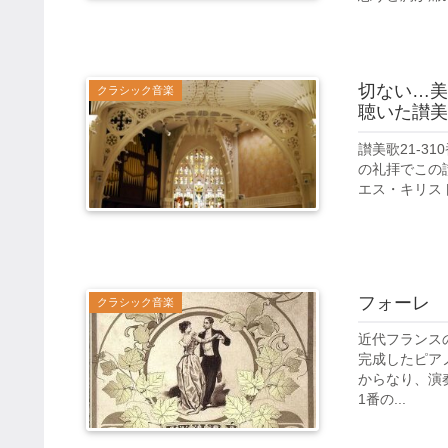
切ない…美
クラシック音楽
聴いた讃美
讃美歌21-3
の礼拝でこの
エス・キリスト
フォーレ 
クラシック音楽
近代フランスの
完成したピア
からなり、演
1番の...