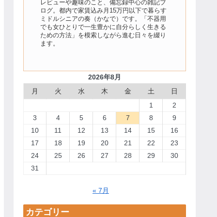
レビューや趣味のこと、備忘録中心の雑記ブ
ログ。都内で家賃込み月15万円以下で暮らす
ミドルシニアの奏（かなで）です。「不器用
でも女ひとりで一生豊かに自分らしく生きる
ための方法」を模索しながら進む日々を綴り
ます。
2026年8月
月
火
水
木
金
土
日
1
2
3
4
5
6
7
8
9
10
11
12
13
14
15
16
17
18
19
20
21
22
23
24
25
26
27
28
29
30
31
« 7月
カテゴリー