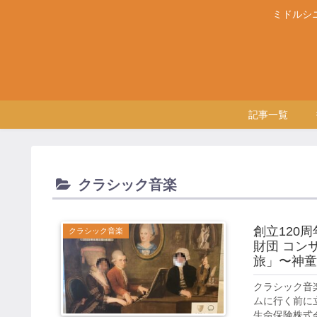
ミドルシ
記事一覧
クラシック音楽
創立120
クラシック音楽
財団 コン
旅」〜神童
クラシック音
ムに行く前に
生命保険株式会