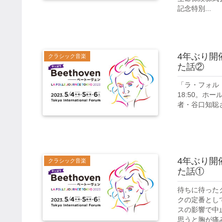
記念特別...
4年ぶり開
クラシック音楽
た話②
「ラ・フォル・
18:50。ホ
者・谷口知聡さ
4年ぶり開
クラシック音楽
た話①
待ちに待った
クの定番とし
スの影響で中
思うと胸が痛みま