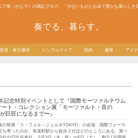
ニア奏（かなで）の雑記ブログ。「少ないものとお金で豊かな暮らしを
奏でる、暮らす。
投資・株主優待
シンプルライプ
節約
趣味
アイ
周年記念特別イベントとして『国際モーツァルテウム
サート・コレクション展「モーツァルト・音の
が巨匠になるまで〜』
楽の祭典「ラ・フォル・ジュルネTOKYO」の会場、国際フォーラ
立ち寄ったのが、有楽町駅から徒歩２分ほどのところにある、第一
社の日比谷本社。 5月3日（水・祝）〜6日（土）、創立120周年